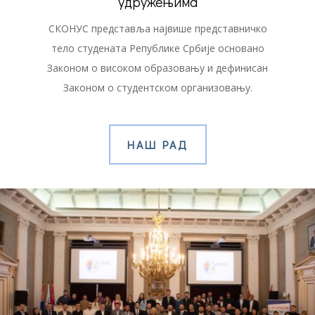
удружењима
СКОНУС представља највише представничко
тело студената Републике Србије основано
Законом о високом образовању и дефинисан
Законом о студентском организовању.
НАШ РАД