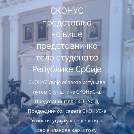
СКОНУС
представља
највише
представничко
тело студената
Републике Србије
СКОНУС своје обавезе испуњава
путем Скупштине СКОНУС-а,
Председништва СКОНУС-а,
Председничког савета СКОНУС-а
и институција у које делегира
своје чланове као што су