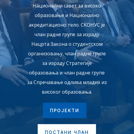
Национални савет за високо
образовање и Национално
акредитационо тело. СКОНУС је
члан радне групе за израду
Нацрта Закона о студентском
организовању, члан радне групе
за израду Стратегије
образовања и члан радне групе
за Спречавање одлива младих из
високог образовања.
ПРОЈЕКТИ
ПОСТАНИ ЧЛАН