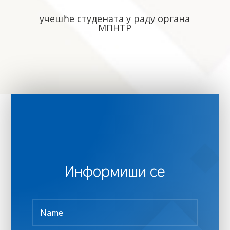
учешће студената у раду органа
МПНТР
Информиши се