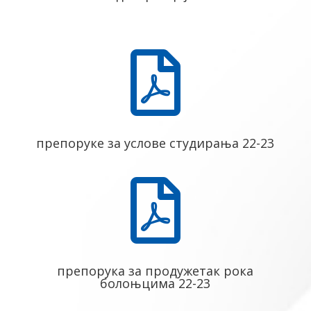

препоруке за услове студирања 22-23

препорука за продужетак рока
болоњцима 22-23