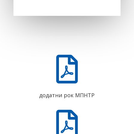

додатни рок МПНТР
