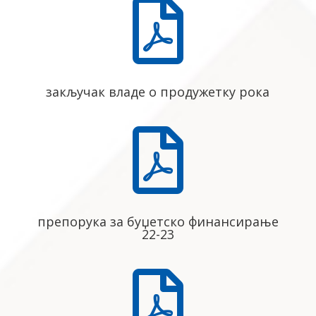

закључак владе о продужетку рока

препорука за буџетско финансирање
22-23
