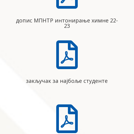
допис МПНТР интонирање химне 22-
23

закључак за најбоље студенте
