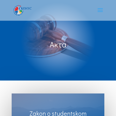
Акта
Zakon o studentskom